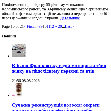
Повідомлено про підозру 55-річному мешканцю
Коломийського району та 39-річному мешканцю Чернівецької
області за фактом організації незаконного переправлення осіб
через державний кордон України.
Детальніше
Page 10 of 21
« First
...
«
8
9
10
11
12
»
20
...
Last »
Новини
В Івано-Франківську водій мотоцикла збив
жінку на пішохідному переході та втік
21:56 08.08.2026
Сучасна реконструкція волосся: секрети
догляду та вибір професійних засобів