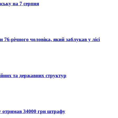
вську на 7 серпня
76-річного чоловіка, який заблукав у лісі
ійних та державних структур
ду отримав 34000 грн штрафу