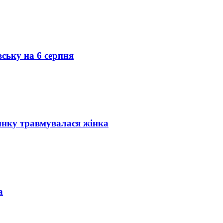
вську на 6 серпня
инку травмувалася жінка
а