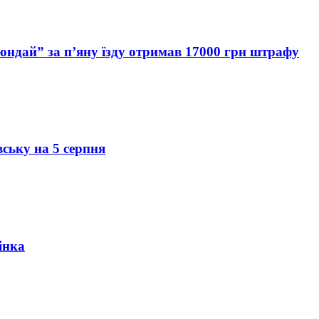
Хюндай” за п’яну їзду отримав 17000 грн штрафу
вську на 5 серпня
інка