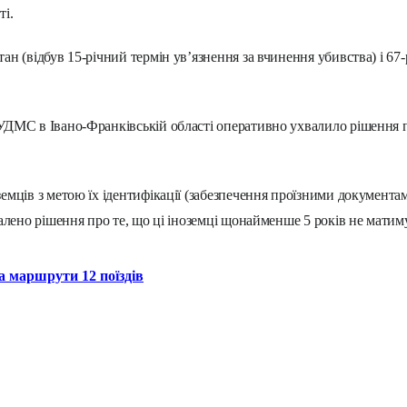
ті.
ан (відбув 15-річний термін ув’язнення за вчинення убивства) і 67
УДМС в Івано-Франківській області оперативно ухвалило рішення п
емців з метою їх ідентифікації (забезпечення проїзними документа
валено рішення про те, що ці іноземці щонайменше 5 років не матим
а маршрути 12 поїздів