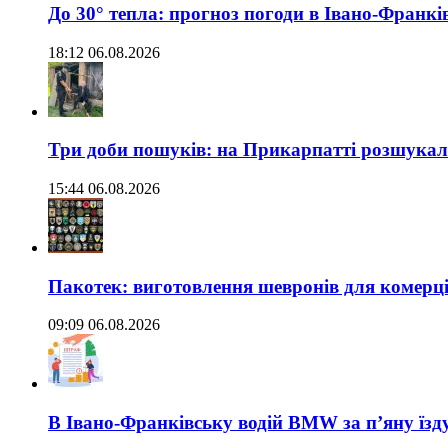
До 30° тепла: прогноз погоди в Івано-Франкі
18:12 06.08.2026
Три доби пошуків: на Прикарпатті розшукали 
15:44 06.08.2026
Пакотек: виготовлення шевронів для комерц
09:09 06.08.2026
В Івано-Франківську водій BMW за п’яну їз