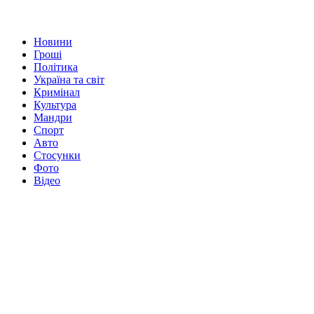
Новини
Гроші
Політика
Україна та світ
Кримінал
Культура
Мандри
Спорт
Авто
Стосунки
Фото
Відео