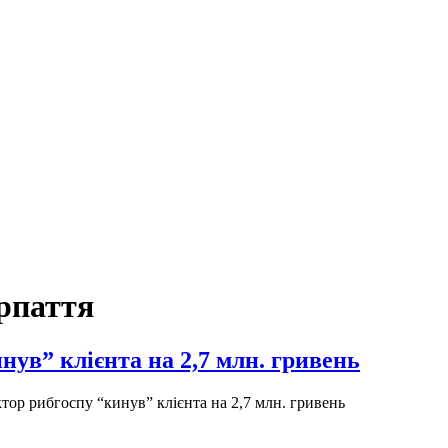
рпаття
ув” клієнта на 2,7 млн. гривень
ор рибгоспу “кинув” клієнта на 2,7 млн. гривень