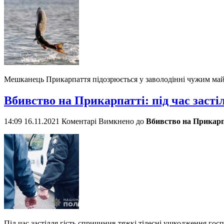
Мешканець Прикарпаття підозрюється у заволодінні чужим май
Вбивство на Прикарпатті: під час засті
14:09 16.11.2021
Коментарі Вимкнено
до
Вбивство на Прикарпа
Під час застілля гість спричинив тяжкі тілесні ушкодження гос