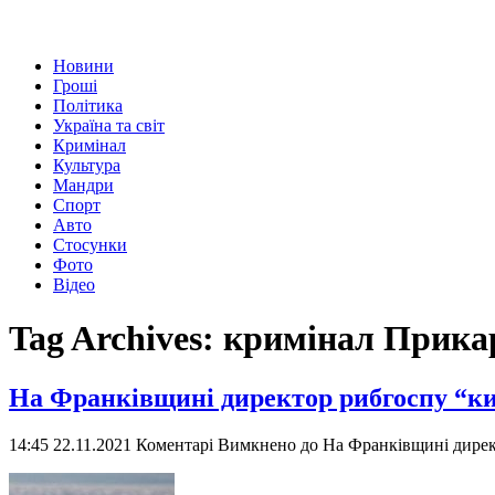
Новини
Гроші
Політика
Україна та світ
Кримінал
Культура
Мандри
Спорт
Авто
Стосунки
Фото
Відео
Tag Archives:
кримінал Прика
На Франківщині директор рибгоспу “кин
14:45 22.11.2021
Коментарі Вимкнено
до На Франківщині директ