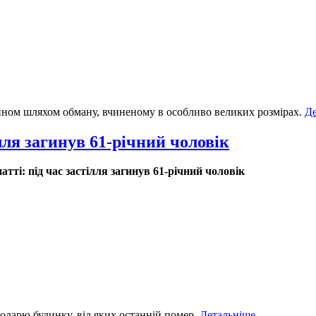
ном шляхом обману, вчиненому в особливо великих розмірах.
Де
лля загинув 61-річний чоловік
тті: під час застілля загинув 61-річний чоловік
подарю будинку, від яких останній помер.
Детальніше