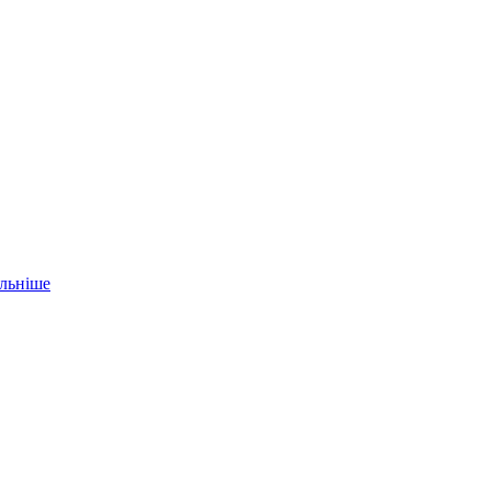
льніше