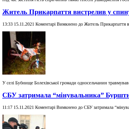
Житель Прикарпаття вистрелив у спину
13:33 15.11.2021
Коментарі Вимкнено
до Житель Прикарпаття ви
У селі Бубнище Болехівської громади односельчанин травмува
СБУ затримала “мінувальника” Буршт
11:17 15.11.2021
Коментарі Вимкнено
до СБУ затримала “мінув