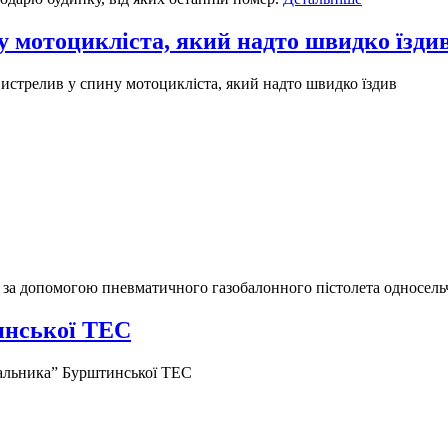
 мотоцикліста, який надто швидко їзди
стрелив у спину мотоцикліста, який надто швидко їздив
в за допомогою пневматичного газобалонного пістолета односел
инської ТЕС
альника” Бурштинської ТЕС