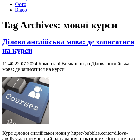
Фото
Відео
Tag Archives:
мовні курси
Ділова англійська мова: де записатися
на курси
11:40 22.07.2024
Коментарі Вимкнено
до Ділова англійська
мова: де записатися на курси
Курс ділової англійської мови у https://bubbles.center/dilova-
angliyska/ спрямований на надання практичних лінгвістичних