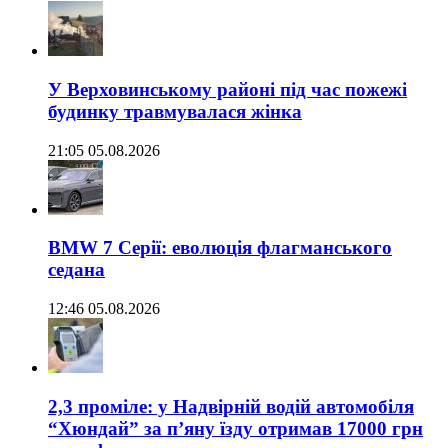
У Верховинському районі під час пожежі
будинку травмувалася жінка
21:05 05.08.2026
BMW 7 Серії: еволюція флагманського
седана
12:46 05.08.2026
2,3 проміле: у Надвірній водій автомобіля
“Хюндай” за п’яну їзду отримав 17000 грн