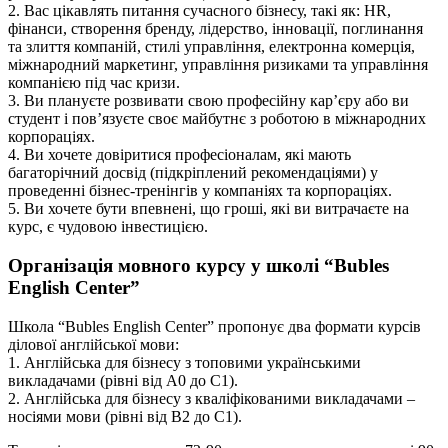
2. Вас цікавлять питання сучасного бізнесу, такі як: HR,
фінанси, створення бренду, лідерство, інновації, поглинання
та злиття компаній, стилі управління, електронна комерція,
міжнародний маркетинг, управління ризиками та управління
компанією під час кризи.
3. Ви плануєте розвивати свою професійну кар’єру або ви
студент і пов’язуєте своє майбутнє з роботою в міжнародних
корпораціях.
4. Ви хочете довіритися професіоналам, які мають
багаторічний досвід (підкріплений рекомендаціями) у
проведенні бізнес-тренінгів у компаніях та корпораціях.
5. Ви хочете бути впевнені, що гроші, які ви витрачаєте на
курс, є чудовою інвестицією.
Організація мовного курсу у школі “
Bubles
English
Center
”
Школа “Bubles English Center” пропонує два формати курсів
ділової англійської мови:
1. Англійська для бізнесу з топовими українськими
викладачами (рівні від А0 до С1).
2. Англійська для бізнесу з кваліфікованими викладачами –
носіями мови (рівні від В2 до С1).