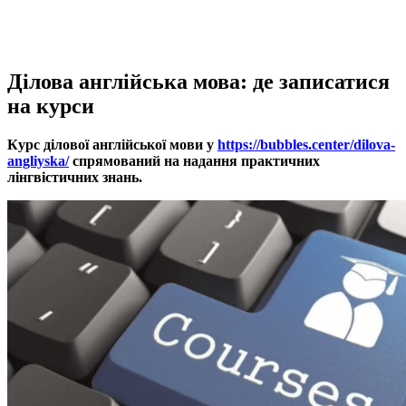
Ділова англійська мова: де записатися
на курси
Курс ділової англійської мови у
https://bubbles.center/dilova-
angliyska/
спрямований на надання практичних
лінгвістичних знань.