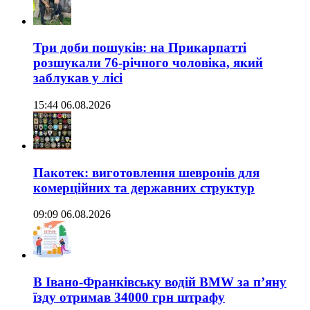
Три доби пошуків: на Прикарпатті
розшукали 76-річного чоловіка, який
заблукав у лісі
15:44 06.08.2026
Пакотек: виготовлення шевронів для
комерційних та державних структур
09:09 06.08.2026
В Івано-Франківську водій BMW за п’яну
їзду отримав 34000 грн штрафу