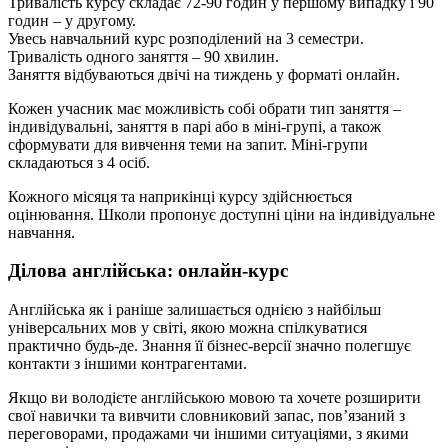
Тривалість курсу складає 72-90 годин у першому випадку і 90
годин – у другому.
Увесь навчальний курс розподілений на 3 семестри.
Тривалість одного заняття – 90 хвилин.
Заняття відбуваються двічі на тиждень у форматі онлайн.
Кожен учасник має можливість собі обрати тип заняття –
індивідувальні, заняття в парі або в міні-групі, а також
сформувати для вивчення теми на запит. Міні-групи
складаються з 4 осіб.
Кожного місяця та наприкінці курсу здійснюється
оцінювання. Школи пропонує доступні ціни на індивідуальне
навчання.
Ділова англійська: онлайн-курс
Англійська як і раніше залишається однією з найбільш
універсальних мов у світі, якою можна спілкуватися
практично будь-де. Знання її бізнес-версії значно полегшує
контакти з іншими контрагентами.
Якщо ви володієте англійською мовою та хочете розширити
свої навички та вивчити словниковий запас, пов’язаний з
переговорами, продажами чи іншими ситуаціями, з якими