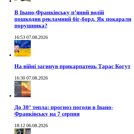
В Івано-Франківську п’яний водій
пошкодив рекламний біг-борд. Як покарали
порушника?
16:53 07.08.2026
На війні загинув прикарпатець Тарас Когут
16:30 07.08.2026
До 30° тепла: прогноз погоди в Івано-
Франківську на 7 серпня
18:12 06.08.2026