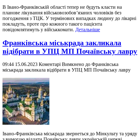
В Івано-Франківській області тепер не будуть класти на
планове лікування військовозобов’язаних чоловіків без
погодження з ТЦК. У термінових випадках людину до лікарні
покладуть, проте про кожного такого пацієнта
повідомлятимуть у військкомати.
Детальніше
Франківська міськрада закликала
відібрати в УПЦ МП Почаївську лавру
09:44 15.06.2023
Коментарі Вимкнено
до Франківська
міськрада закликала відібрати в УПЦ МП Почаївську лавру
Івано-Франківська міськрада звернеться до Мінкульту та уряду
з вимогою віддати Почаївську лавру українській церкві.