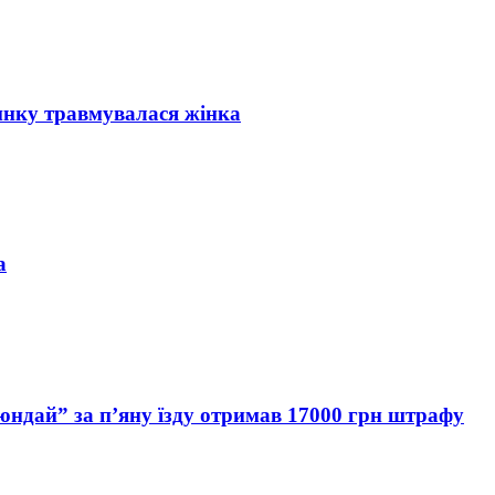
инку травмувалася жінка
а
Хюндай” за п’яну їзду отримав 17000 грн штрафу