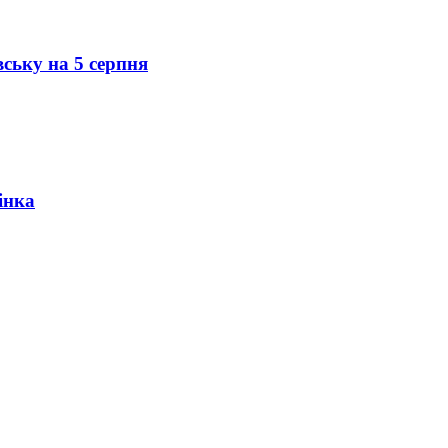
вську на 5 серпня
інка