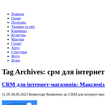
Новини
Гроші
Політика
Україна та світ
Кримінал
Культура
Мандри
Спорт
Авто
Стосунки
Фото
Відео
Tag Archives:
срм для інтерне
CRM для інтернет-магазинів: Максиміза
11:39 28.09.2023
Коментарі Вимкнено
до CRM для інтернет-мага