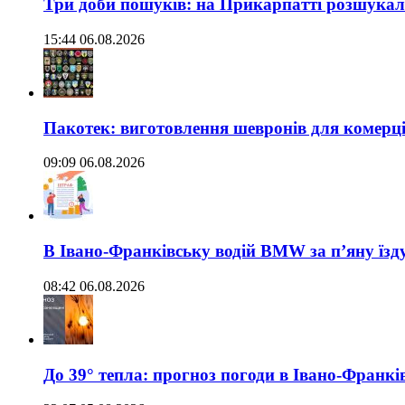
Три доби пошуків: на Прикарпатті розшукали 
15:44 06.08.2026
Пакотек: виготовлення шевронів для комерц
09:09 06.08.2026
В Івано-Франківську водій BMW за п’яну їз
08:42 06.08.2026
До 39° тепла: прогноз погоди в Івано-Франкі