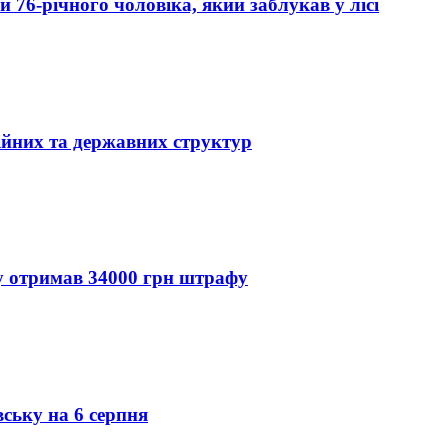
76-річного чоловіка, який заблукав у лісі
ійних та державних структур
ду отримав 34000 грн штрафу
вську на 6 серпня