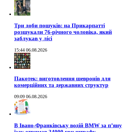
Три доби пошуків: на Прикарпатті
розшукали 76-річного чоловіка, який
заблукав у лісі
15:44 06.08.2026
Пакотек: виготовлення шевронів для
комерційних та державних структур
09:09 06.08.2026
В Івано-Франківську водій BMW за п’яну
їзду отримав 34000 грн штрафу