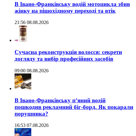
В Івано-Франківську водій мотоцикла збив
жінку на пішохідному переході та втік
21:56 08.08.2026
Сучасна реконструкція волосся: секрети
догляду та вибір професійних засобів
09:00 08.08.2026
В Івано-Франківську п’яний водій
пошкодив рекламний біг-борд. Як покарали
порушника?
16:53 07.08.2026