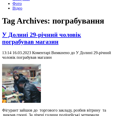
Фото
Відео
Tag Archives:
пограбування
У Долині 29-річний чоловік
пограбував магазин
13:14 16.03.2023
Коментарі Вимкнено
до У Долині 29-річний
чоловік пограбував магазин
Фігурант зайшов до торгового закладу, розбив вітрину та
викрав гроші. За лічені години поліцейські затримали