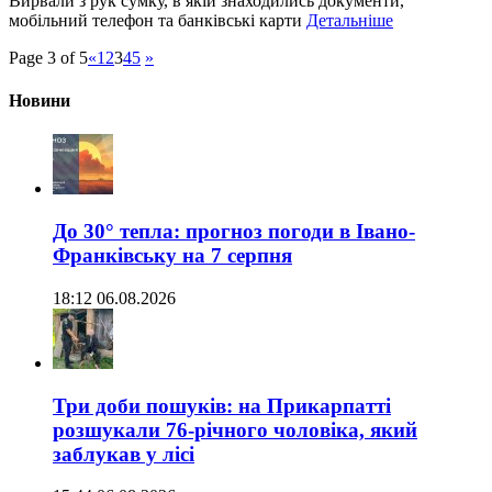
Вирвали з рук сумку, в якій знаходились документи,
мобільний телефон та банківські карти
Детальніше
Page 3 of 5
«
1
2
3
4
5
»
Новини
До 30° тепла: прогноз погоди в Івано-
Франківську на 7 серпня
18:12 06.08.2026
Три доби пошуків: на Прикарпатті
розшукали 76-річного чоловіка, який
заблукав у лісі