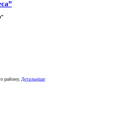
еса”
а”
го району.
Детальніше