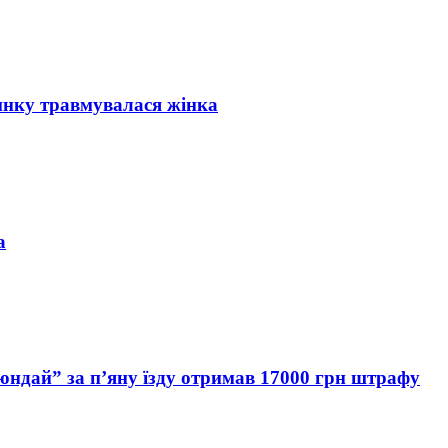
инку травмувалася жінка
а
Хюндай” за п’яну їзду отримав 17000 грн штрафу