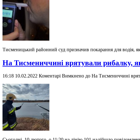
Тисменицький районний суд призначив покарання для водія, як
На Тисмениччині врятували рибалку, як
16:18 10.02.2022
Коментарі Вимкнено
до На Тисмениччині вряту
Сьогодні, 10 лютого, о 11:20 на лінію 101 надійшло повідомлен