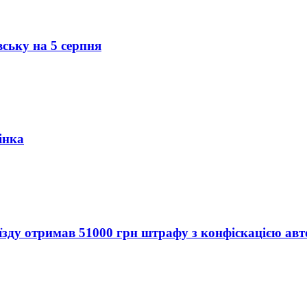
вську на 5 серпня
інка
їзду отримав 51000 грн штрафу з конфіскацією авт