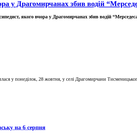
чора у Драгомирчанах збив водій “Мерсед
сипедист, якого вчора у Драгомирчанах збив водій “Мерседес
лася у понеділок, 28 жовтня, у селі Драгомирчани Тисменицько
вську на 6 серпня