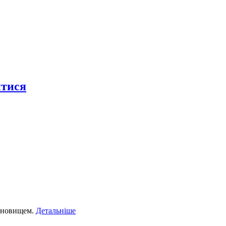
итися
тановищем.
Детальніше