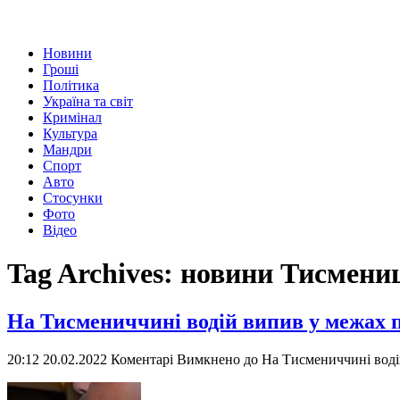
Новини
Гроші
Політика
Україна та світ
Кримінал
Культура
Мандри
Спорт
Авто
Стосунки
Фото
Відео
Tag Archives:
новини Тисмени
На Тисмениччині водій випив у межах 
20:12 20.02.2022
Коментарі Вимкнено
до На Тисмениччині воді