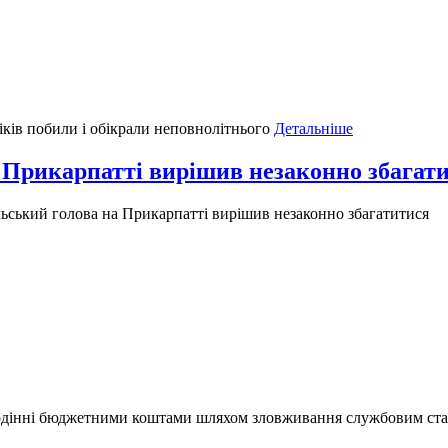
іків побили і обікрали неповнолітнього
Детальніше
а Прикарпатті вирішив незаконно збагат
льський голова на Прикарпатті вирішив незаконно збагатитися
володінні бюджетними коштами шляхом зловживання службовим с