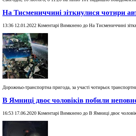
На Тисмениччині зіткнулися чотири ав
13:36 12.01.2022
Коментарі Вимкнено
до На Тисмениччині зітк
Дорожньо-транспортна пригода, за участі чотирьох транспортн
В Ямниці двоє чоловіків побили неповн
16:53 17.06.2020
Коментарі Вимкнено
до В Ямниці двоє чоловік