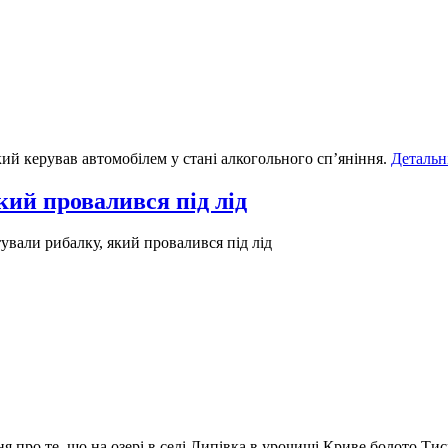
ий керував автомобілем у стані алкогольного сп’яніння.
Детальн
ий провалився під лід
вали рибалку, який провалився під лід
ня про те, що на озері в селі Липівка в урочищі Криве болото Т