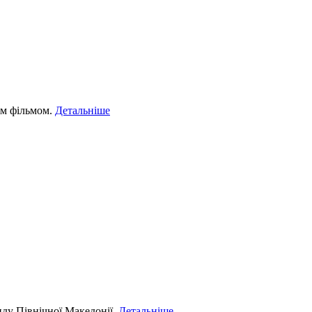
им фільмом.
Детальніше
нду Північної Македонії.
Детальніше