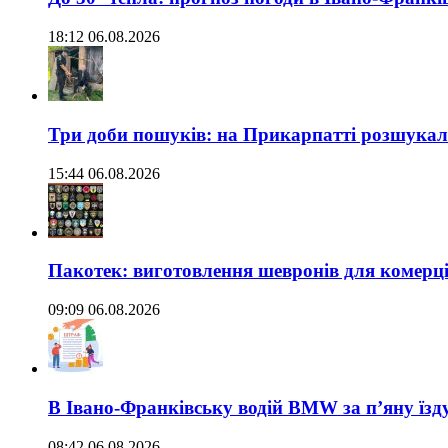
18:12 06.08.2026
Три доби пошуків: на Прикарпатті розшукали 
15:44 06.08.2026
Пакотек: виготовлення шевронів для комерц
09:09 06.08.2026
В Івано-Франківську водій BMW за п’яну їз
08:42 06.08.2026