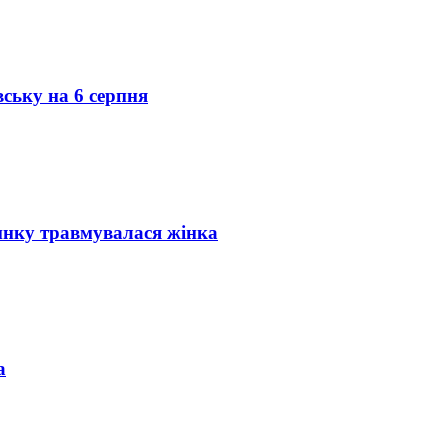
вську на 6 серпня
инку травмувалася жінка
а