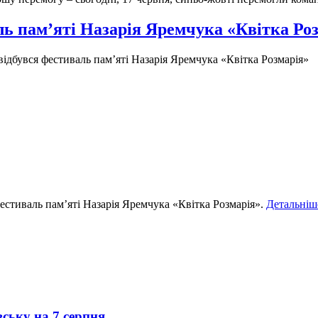
ль пам’яті Назарія Яремчука «Квітка Ро
відбувся фестиваль пам’яті Назарія Яремчука «Квітка Розмарія»
естиваль пам’яті Назарія Яремчука «Квітка Розмарія».
Детальніш
вську на 7 серпня