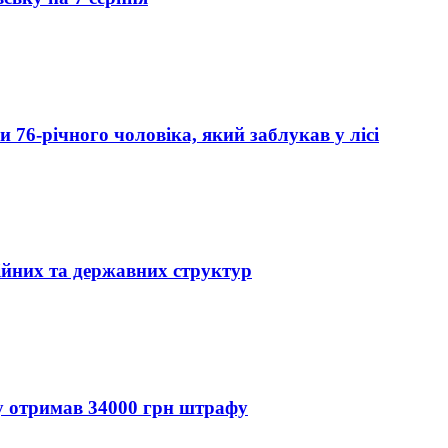
76-річного чоловіка, який заблукав у лісі
ійних та державних структур
ду отримав 34000 грн штрафу