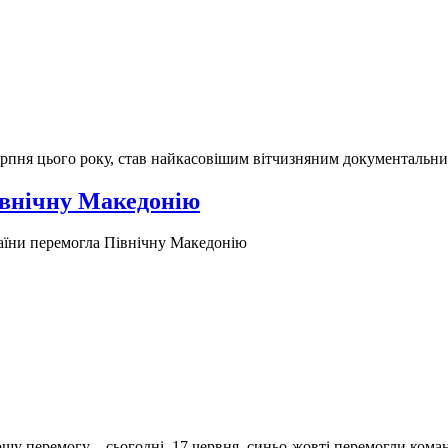
ерпня цього року, став найкасовішим вітчизняним документальн
івнічну Македонію
раїни перемогла Північну Македонію
ршу перемогу – cьогодні, 17 червня, синьо-жовті перемогли кома