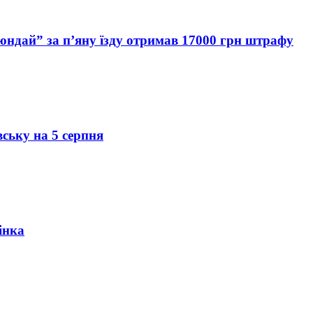
Хюндай” за п’яну їзду отримав 17000 грн штрафу
вську на 5 серпня
інка