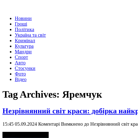
Новини
Гроші
Політика
Україна та світ
Кримінал
Культура
Мандри
Спорт
Авто
Стосунки
Фото
Відео
Tag Archives:
Яремчук
Незрівнянний світ краси: добірка най
15:45 05.09.2024
Коментарі Вимкнено
до Незрівнянний світ кра