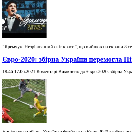
“Яремчук. Незрівнянний світ краси”, що вийшов на екрани 8 с
Євро-2020: збірна України перемогла П
18:46 17.06.2021
Коментарі Вимкнено
до Євро-2020: збірна Ук
Національна збірна України з футболу на Євро-2020 здобула пе