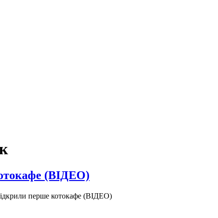
к
котокафе (ВІДЕО)
відкрили перше котокафе (ВІДЕО)