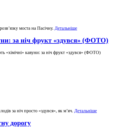
розв’язку моста на Пасічну.
Детальніше
ни: за ніч фрукт «здувся» (ФОТО)
ь «хімічні» кавуни: за ніч фрукт «здувся» (ФОТО)
одів за ніч просто «здувся», як м’яч.
Детальніше
ну дорогу