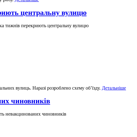
криють центральну вулицю
ька тижнів перекриють центральну вулицю
альних вулиць. Наразі розроблено схему об’їзду.
Детальніше
них чиновників
ять невакцинованих чиновників