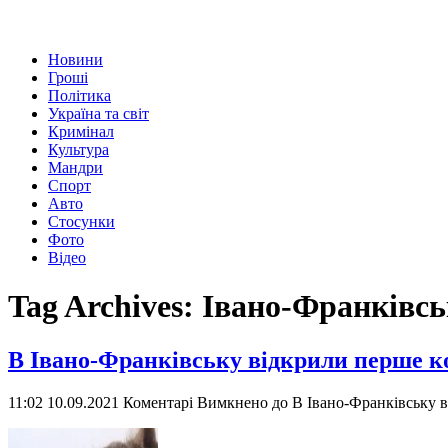
Новини
Гроші
Політика
Україна та світ
Кримінал
Культура
Мандри
Спорт
Авто
Стосунки
Фото
Відео
Tag Archives:
Івано-Франківсь
В Івано-Франківську відкрили перше 
11:02 10.09.2021
Коментарі Вимкнено
до В Івано-Франківську 