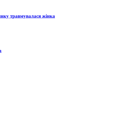
инку травмувалася жінка
а