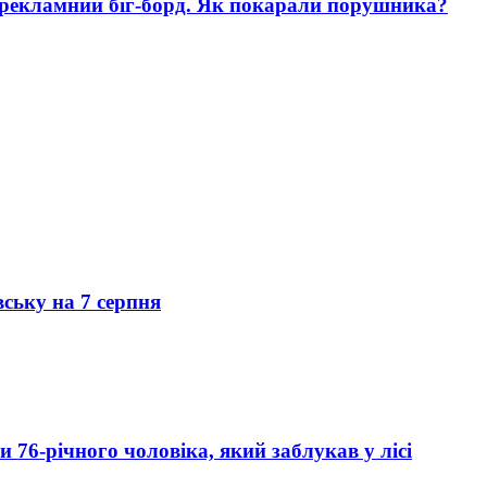
 рекламний біг-борд. Як покарали порушника?
вську на 7 серпня
76-річного чоловіка, який заблукав у лісі