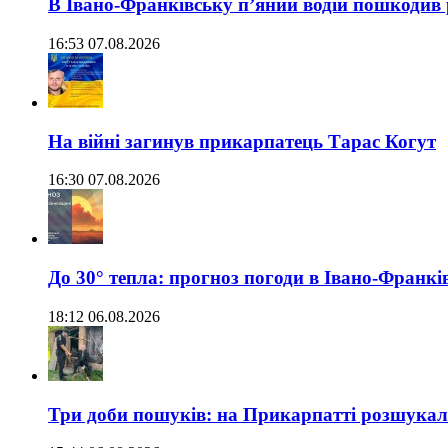
В Івано-Франківську п’яний водій пошкодив
16:53 07.08.2026
На війні загинув прикарпатець Тарас Когут
16:30 07.08.2026
До 30° тепла: прогноз погоди в Івано-Франкі
18:12 06.08.2026
Три доби пошуків: на Прикарпатті розшукали 