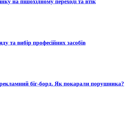
нку на пішохідному переході та втік
яду та вибір професійних засобів
 рекламний біг-борд. Як покарали порушника?