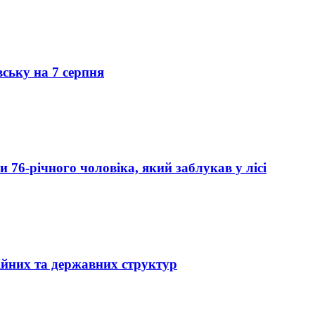
вську на 7 серпня
76-річного чоловіка, який заблукав у лісі
ійних та державних структур