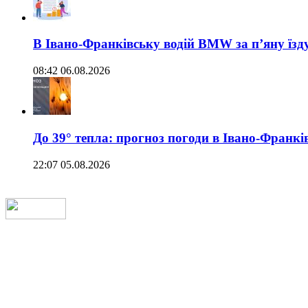
В Івано-Франківську водій BMW за п’яну їз
08:42 06.08.2026
До 39° тепла: прогноз погоди в Івано-Франкі
22:07 05.08.2026