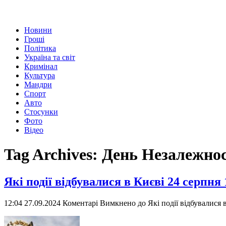
Новини
Гроші
Політика
Україна та світ
Кримінал
Культура
Мандри
Спорт
Авто
Стосунки
Фото
Відео
Tag Archives:
День Незалежнос
Які події відбувалися в Києві 24 серпня
12:04 27.09.2024
Коментарі Вимкнено
до Які події відбувалися 