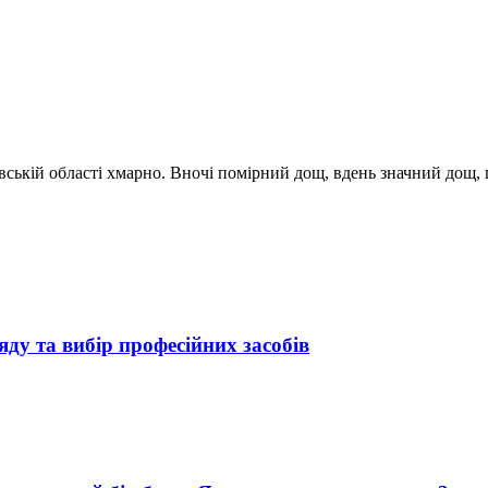
ківській області хмарно. Вночі помірний дощ, вдень значний дощ,
яду та вибір професійних засобів