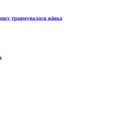
инку травмувалася жінка
а