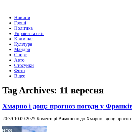
Новини
Гроші
Політика
Україна та світ
Кримінал
Культура
Мандри
Спорт
Авто
Стосунки
Фото
Відео
Tag Archives:
11 вересня
Хмарно і дощ: прогноз погоди у Франків
20:39 10.09.2025
Коментарі Вимкнено
до Хмарно і дощ: прогноз