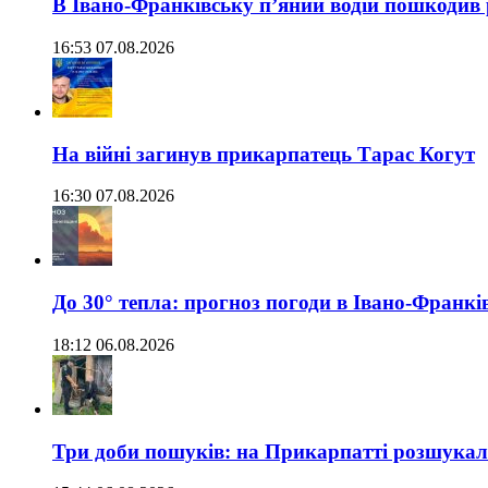
В Івано-Франківську п’яний водій пошкодив
16:53 07.08.2026
На війні загинув прикарпатець Тарас Когут
16:30 07.08.2026
До 30° тепла: прогноз погоди в Івано-Франкі
18:12 06.08.2026
Три доби пошуків: на Прикарпатті розшукали 