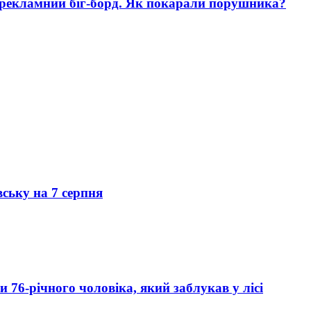
 рекламний біг-борд. Як покарали порушника?
вську на 7 серпня
76-річного чоловіка, який заблукав у лісі