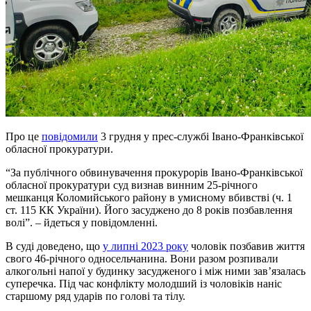
Про це
повідомили
3 грудня у прес-службі Івано-Франківської
обласної прокуратури.
“За публічного обвинувачення прокурорів Івано-Франківської
обласної прокуратури суд визнав винним 25-річного
мешканця Коломийського району в умисному вбивстві (ч. 1
ст. 115 КК України). Його засуджено до 8 років позбавлення
волі”. – йдеться у повідомленні.
В суді доведено, що
у липні 2023 року
чоловік позбавив життя
свого 46-річного односельчанина. Вони разом розпивали
алкогольні напої у будинку засудженого і між ними зав’язалась
суперечка. Під час конфлікту молодший із чоловіків наніс
старшому ряд ударів по голові та тілу.