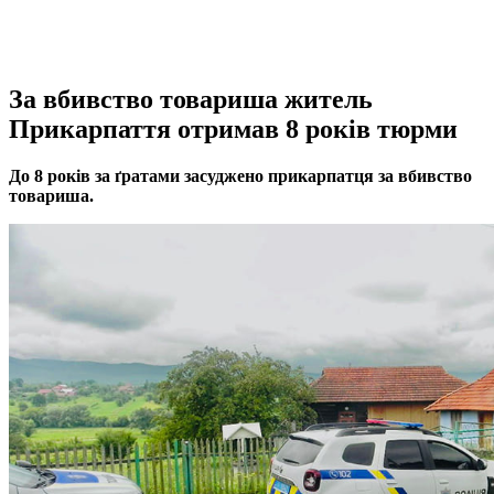
За вбивство товариша житель
Прикарпаття отримав 8 років тюрми
До 8 років за ґратами засуджено прикарпатця за вбивство
товариша
.