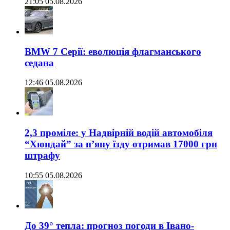
21:05 05.08.2026
BMW 7 Серії: еволюція флагманського
седана
12:46 05.08.2026
2,3 проміле: у Надвірній водій автомобіля
“Хюндай” за п’яну їзду отримав 17000 грн
штрафу
10:55 05.08.2026
До 39° тепла: прогноз погоди в Івано-