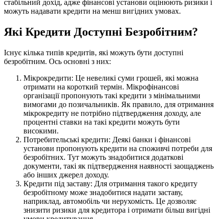
стабільний дохід, адже фінансові установи оцінюють ризики і
можуть надавати кредити на менш вигідних умовах.
Які Кредити Доступні Безробітним?
Існує кілька типів кредитів, які можуть бути доступні
безробітним. Ось основні з них:
Мікрокредити: Це невеликі суми грошей, які можна
отримати на короткий термін. Мікрофінансові
організації пропонують такі кредити з мінімальними
вимогами до позичальників. Як правило, для отримання
мікрокредиту не потрібно підтвердження доходу, але
процентні ставки на такі кредити можуть бути
високими.
Потребительські кредити: Деякі банки і фінансові
установи пропонують кредити на споживчі потреби для
безробітних. Тут можуть знадобитися додаткові
документи, такі як підтвердження наявності заощаджень
або інших джерел доходу.
Кредити під заставу: Для отримання такого кредиту
безробітному може знадобитися надати заставу,
наприклад, автомобіль чи нерухомість. Це дозволяє
знизити ризики для кредитора і отримати більш вигідні
умови кредитування.