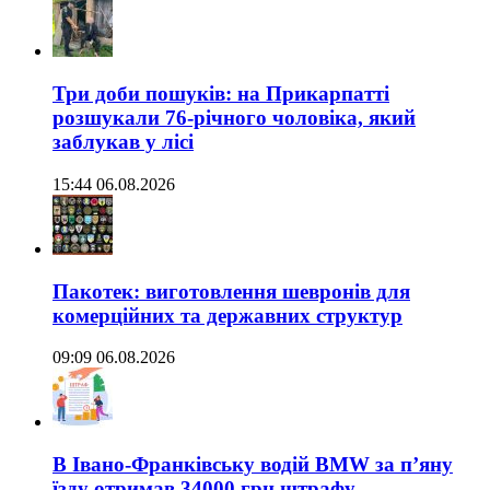
Три доби пошуків: на Прикарпатті
розшукали 76-річного чоловіка, який
заблукав у лісі
15:44 06.08.2026
Пакотек: виготовлення шевронів для
комерційних та державних структур
09:09 06.08.2026
В Івано-Франківську водій BMW за п’яну
їзду отримав 34000 грн штрафу