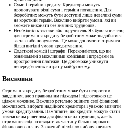
Суми і терміни кредиту: Кредитори можуть
пропонувати різні суми і терміни погашення. Для
безробітних можуть бути доступні лише невеликі суми
на короткий термін. Важливо вибрати умови, які ви
зможете виконати без значних труднощів.
Необхідність застави або поручителя: Як було зазначено,
для отримання кредиту безробітним може знадобитися
застава або поручитель. Це може допомогти отримати
більш вигідні умови кредитування.
Додаткові комісії і штрафи: Переконайтеся, що ви
ознайомлені з можливими комісіями і штрафами за
прострочення платежів. Це допоможе уникнути
непередбачених витрат у майбутньому.
Висновки
Отримання кредиту безробітним може бути непростим
завданням, але з правильним підходом і підготовкою це
цілком можливе. Важливо ретельно оцінити свої фінансові
можливості, вибрати надійного кредитора і уважно вивчити
умови кредитування. Пам’ятайте, що кредити можуть стати
тимчасовим рішенням для фінансових труднощів, але їх
отримання слід розглядати як частину більш широкого
фінансового плану. Зважений підхід до вибору кредиту