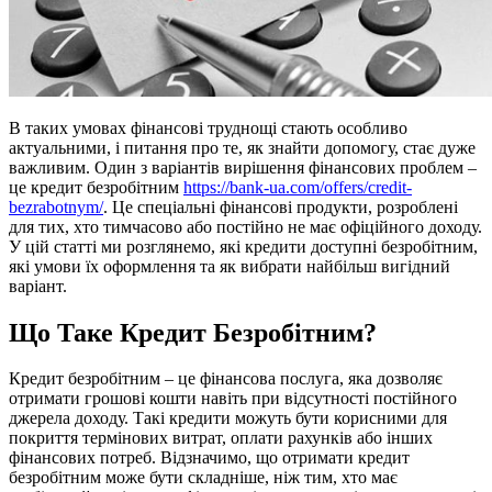
В таких умовах фінансові труднощі стають особливо
актуальними, і питання про те, як знайти допомогу, стає дуже
важливим. Один з варіантів вирішення фінансових проблем –
це кредит безробітним
https://bank-ua.com/offers/credit-
bezrabotnym/
. Це спеціальні фінансові продукти, розроблені
для тих, хто тимчасово або постійно не має офіційного доходу.
У цій статті ми розглянемо, які кредити доступні безробітним,
які умови їх оформлення та як вибрати найбільш вигідний
варіант.
Що Таке Кредит Безробітним?
Кредит безробітним – це фінансова послуга, яка дозволяє
отримати грошові кошти навіть при відсутності постійного
джерела доходу. Такі кредити можуть бути корисними для
покриття термінових витрат, оплати рахунків або інших
фінансових потреб. Відзначимо, що отримати кредит
безробітним може бути складніше, ніж тим, хто має