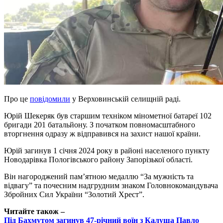
Про це
повідомили
у Верховинській селищній раді.
Юрій Шекеряк був старшим техніком мінометної батареї 102
бригади 201 батальйону. З початком повномасштабного
вторгнення одразу ж відправився на захист нашої країни.
Юрій загинув 1 січня 2024 року в районі населеного пункту
Новодарівка Пологівського району Запорізької області.
Він нагороджений пам’ятною медаллю “За мужність та
відвагу” та почесним надгрудним знаком Головнокомандувача
Збройних Сил України “Золотий Хрест”.
Читайте також –
Під Бахмутом загинув 47-річний воїн з Калуша Павло