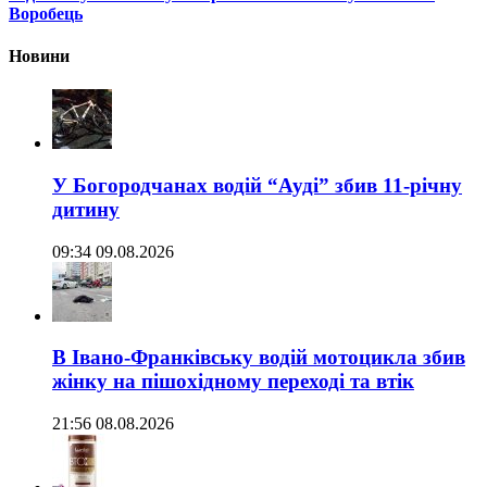
Воробець
Новини
У Богородчанах водій “Ауді” збив 11-річну
дитину
09:34 09.08.2026
В Івано-Франківську водій мотоцикла збив
жінку на пішохідному переході та втік
21:56 08.08.2026