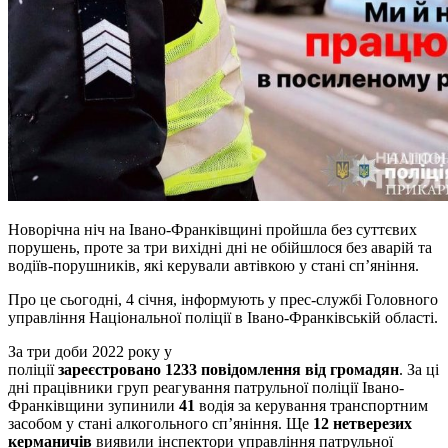
Новорічна ніч на Івано-Франківщині пройшла без суттєвих
порушень, проте за три вихідні дні не обійшлося без аварій та
водіїв-порушників, які керували автівкою у стані сп’яніння.
Про це сьогодні, 4 січня, інформують у прес-службі Головного
управління Національної поліції в Івано-Франківській області.
За три доби 2022 року у
поліції
зареєстровано
1233 повідомлення від громадян
. За ці
дні працівники груп реагування патрульної поліції Івано-
Франківщини зупинили
41
водія за керування транспортним
засобом у стані алкогольного сп’яніння. Ще
12
нетверезих
керманичів
виявили інспектори управління патрульної