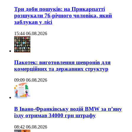
Три доби пошуків: на Прикарпатті
розшукали 76-річного чоловіка, який
заблукав у лісі
15:44 06.08.2026
Пакотек: виготовлення шевронів для
комерційних та державних структур
09:09 06.08.2026
В Івано-Франківську водій BMW за п’яну
їзду отримав 34000 грн штрафу
08:42 06.08.2026