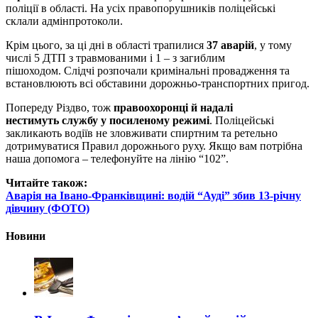
поліції в області. На усіх правопорушників поліцейські
склали адмінпротоколи.
Крім цього, за ці дні в області трапилися
37 аварій
, у тому
числі 5 ДТП з травмованими і 1 – з загиблим
пішоходом. Слідчі розпочали кримінальні провадження та
встановлюють всі обставини дорожньо-транспортних пригод.
Попереду Різдво, тож
п
равоохоронці й надалі
нестимуть службу у посиленому режимі
. Поліцейські
закликають водіїв не зловживати спиртним та ретельно
дотримуватися Правил дорожнього руху. Якщо вам потрібна
наша допомога – телефонуйте на лінію “102”.
Читайте також:
Аварія на Івано-Франківщині: водій “Ауді” збив 13-річну
дівчину (ФОТО)
Новини