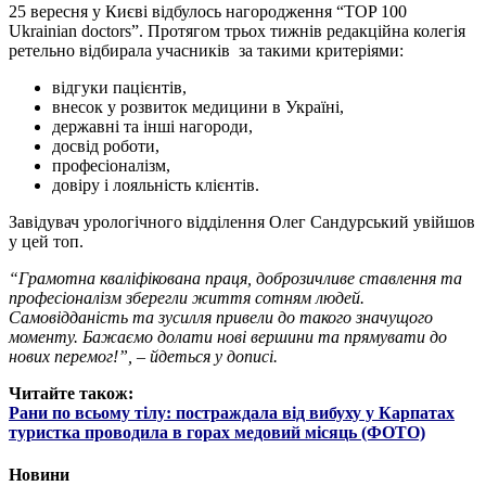
25 вересня у Києві відбулось нагородження “TOP 100
Ukrainian doctors”. Протягом трьох тижнів редакційна колегія
ретельно відбирала учасників за такими критеріями:
відгуки пацієнтів,
внесок у розвиток медицини в Україні,
державні та інші нагороди,
досвід роботи,
професіоналізм,
довіру і лояльність клієнтів.
Завідувач урологічного відділення Олег Сандурський увійшов
у цей топ.
“Грамотна кваліфікована праця, доброзичливе ставлення та
професіоналізм зберегли життя сотням людей.
Самовідданість та зусилля привели до такого значущого
моменту. Бажаємо долати нові вершини та прямувати до
нових перемог!”, – йдеться у дописі.
Читайте також:
Рани по всьому тілу: постраждала від вибуху у Карпатах
туристка проводила в горах медовий місяць (ФОТО)
Новини