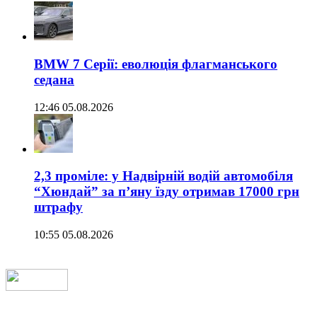
BMW 7 Серії: еволюція флагманського
седана
12:46 05.08.2026
2,3 проміле: у Надвірній водій автомобіля
“Хюндай” за п’яну їзду отримав 17000 грн
штрафу
10:55 05.08.2026