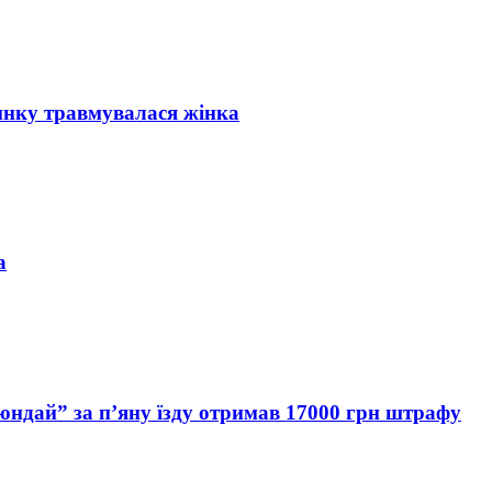
инку травмувалася жінка
а
Хюндай” за п’яну їзду отримав 17000 грн штрафу