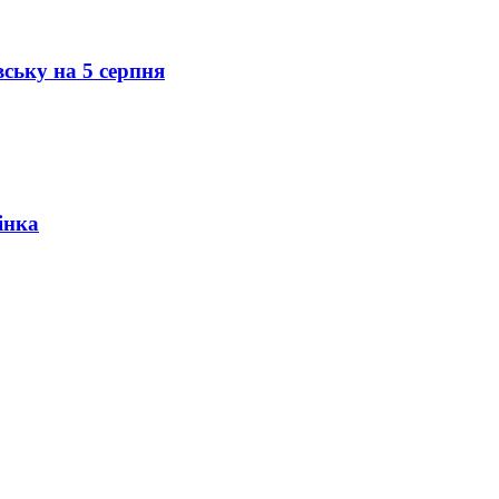
вську на 5 серпня
інка