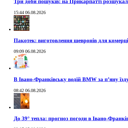
Три доби пошуків: на Прикарпатті розшукали 
15:44 06.08.2026
Пакотек: виготовлення шевронів для комерц
09:09 06.08.2026
В Івано-Франківську водій BMW за п’яну їз
08:42 06.08.2026
До 39° тепла: прогноз погоди в Івано-Франкі