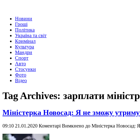
Новини
Гроші
Політика
Україна та світ
Кримінал
Культура
Мандри
Спорт
Авто
Стосунки
Фото
Відео
Tag Archives:
зарплати міністр
Міністерка Новосад: Я не зможу утриму
09:10 21.01.2020
Коментарі Вимкнено
до Міністерка Новосад: Я