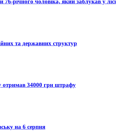
76-річного чоловіка, який заблукав у лісі
ійних та державних структур
ду отримав 34000 грн штрафу
вську на 6 серпня