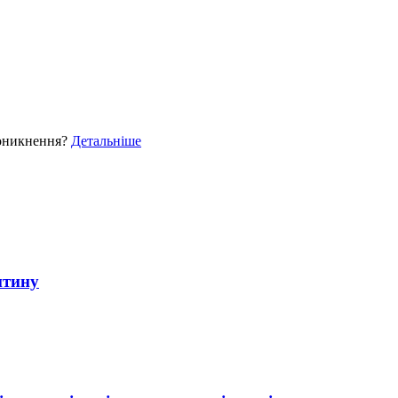
роникнення?
Детальніше
итину