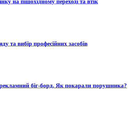
нку на пішохідному переході та втік
яду та вибір професійних засобів
 рекламний біг-борд. Як покарали порушника?