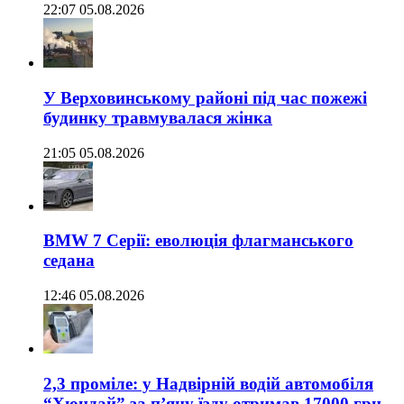
22:07 05.08.2026
У Верховинському районі під час пожежі
будинку травмувалася жінка
21:05 05.08.2026
BMW 7 Серії: еволюція флагманського
седана
12:46 05.08.2026
2,3 проміле: у Надвірній водій автомобіля
“Хюндай” за п’яну їзду отримав 17000 грн