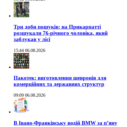
Три доби пошуків: на Прикарпатті
розшукали 76-річного чоловіка, який
заблукав у лісі
15:44 06.08.2026
Пакотек: виготовлення шевронів для
комерційних та державних структур
09:09 06.08.2026
В Івано-Франківську водій BMW за п’яну