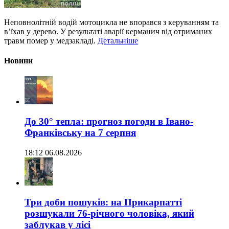
Неповнолітній водій мотоцикла не впорався з керуванням та
в’їхав у дерево. У результаті аварії керманич від отриманих
травм помер у медзакладі.
Детальніше
Новини
До 30° тепла: прогноз погоди в Івано-
Франківську на 7 серпня
18:12 06.08.2026
Три доби пошуків: на Прикарпатті
розшукали 76-річного чоловіка, який
заблукав у лісі