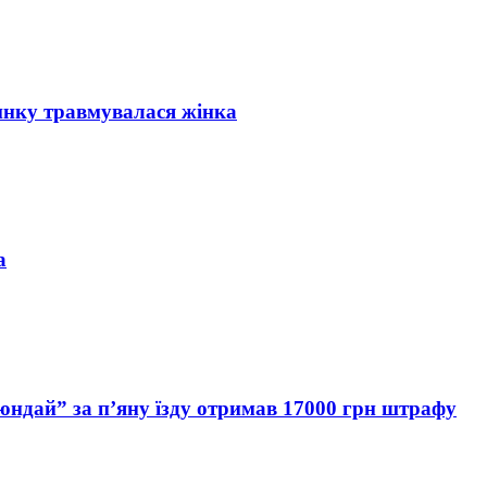
инку травмувалася жінка
а
Хюндай” за п’яну їзду отримав 17000 грн штрафу