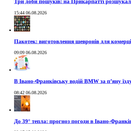
Три доби пошуків: на Прикарпатті розшукали 
15:44 06.08.2026
Пакотек: виготовлення шевронів для комерц
09:09 06.08.2026
В Івано-Франківську водій BMW за п’яну їз
08:42 06.08.2026
До 39° тепла: прогноз погоди в Івано-Франкі