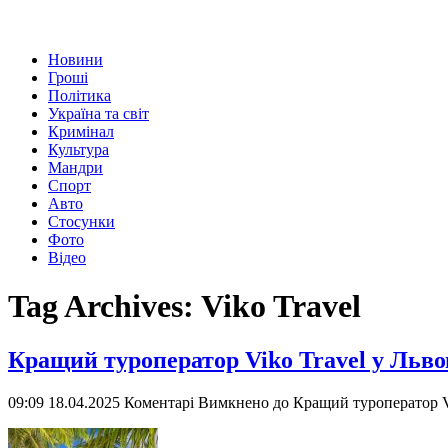
Новини
Гроші
Політика
Україна та світ
Кримінал
Культура
Мандри
Спорт
Авто
Стосунки
Фото
Відео
Tag Archives:
Viko Travel
Кращий туроператор Viko Travel у Льво
09:09 18.04.2025
Коментарі Вимкнено
до Кращий туроператор Vi