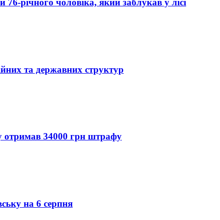
76-річного чоловіка, який заблукав у лісі
ійних та державних структур
ду отримав 34000 грн штрафу
вську на 6 серпня