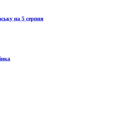
вську на 5 серпня
інка