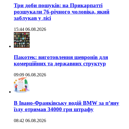
Три доби пошуків: на Прикарпатті
розшукали 76-річного чоловіка, який
заблукав у лісі
15:44 06.08.2026
Пакотек: виготовлення шевронів для
комерційних та державних структур
09:09 06.08.2026
В Івано-Франківську водій BMW за п’яну
їзду отримав 34000 грн штрафу
08:42 06.08.2026