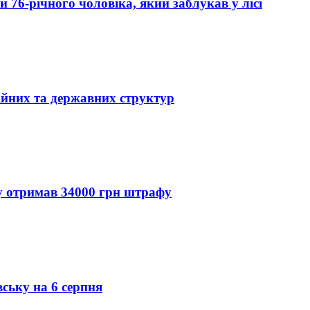
76-річного чоловіка, який заблукав у лісі
ійних та державних структур
ду отримав 34000 грн штрафу
вську на 6 серпня