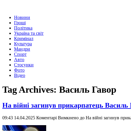
Новини
Гроші
Політика
Україна та світ
Кримінал
Культура
Мандри
Спорт
Авто
Стосунки
Фото
Відео
Tag Archives:
Василь Гавор
На війні загинув прикарпатець Василь 
09:43 14.04.2025
Коментарі Вимкнено
до На війні загинув прик