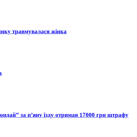
инку травмувалася жінка
а
Хюндай” за п’яну їзду отримав 17000 грн штрафу