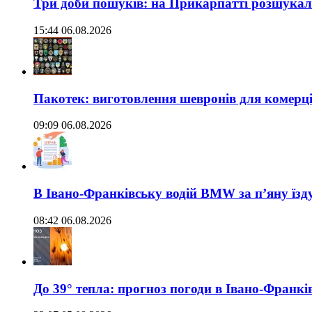
Три доби пошуків: на Прикарпатті розшукали 
15:44 06.08.2026
Пакотек: виготовлення шевронів для комерц
09:09 06.08.2026
В Івано-Франківську водій BMW за п’яну їз
08:42 06.08.2026
До 39° тепла: прогноз погоди в Івано-Франкі