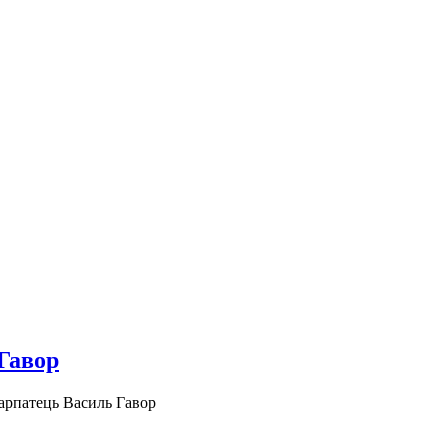
Гавор
арпатець Василь Гавор