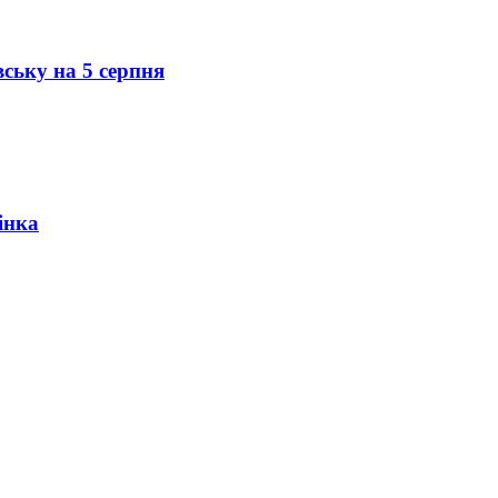
вську на 5 серпня
інка