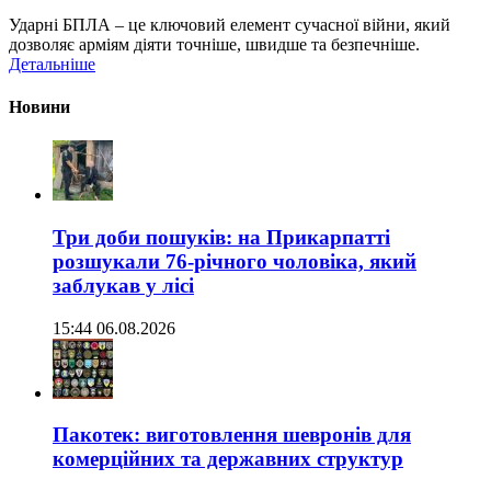
Ударні БПЛА – це ключовий елемент сучасної війни, який
дозволяє арміям діяти точніше, швидше та безпечніше.
Детальніше
Новини
Три доби пошуків: на Прикарпатті
розшукали 76-річного чоловіка, який
заблукав у лісі
15:44 06.08.2026
Пакотек: виготовлення шевронів для
комерційних та державних структур