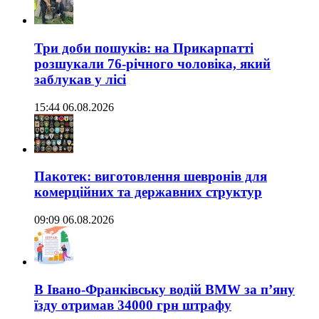
Три доби пошуків: на Прикарпатті
розшукали 76-річного чоловіка, який
заблукав у лісі
15:44 06.08.2026
Пакотек: виготовлення шевронів для
комерційних та державних структур
09:09 06.08.2026
В Івано-Франківську водій BMW за п’яну
їзду отримав 34000 грн штрафу