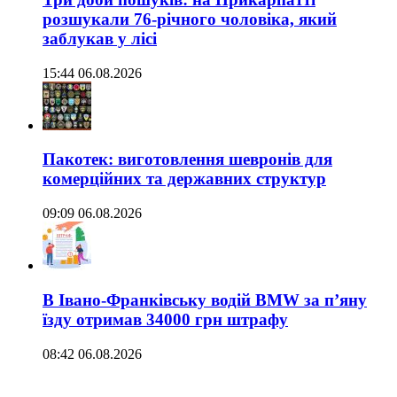
розшукали 76-річного чоловіка, який
заблукав у лісі
15:44 06.08.2026
Пакотек: виготовлення шевронів для
комерційних та державних структур
09:09 06.08.2026
В Івано-Франківську водій BMW за п’яну
їзду отримав 34000 грн штрафу
08:42 06.08.2026