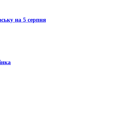
вську на 5 серпня
інка