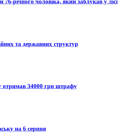
76-річного чоловіка, який заблукав у лісі
ійних та державних структур
ду отримав 34000 грн штрафу
вську на 6 серпня