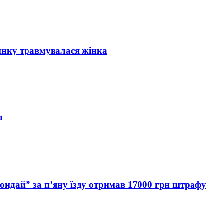
инку травмувалася жінка
а
Хюндай” за п’яну їзду отримав 17000 грн штрафу