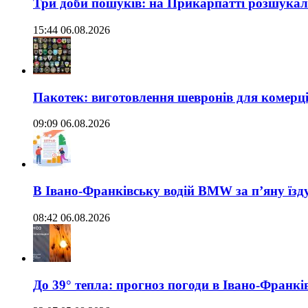
Три доби пошуків: на Прикарпатті розшукали 
15:44 06.08.2026
Пакотек: виготовлення шевронів для комерц
09:09 06.08.2026
В Івано-Франківську водій BMW за п’яну їз
08:42 06.08.2026
До 39° тепла: прогноз погоди в Івано-Франкі