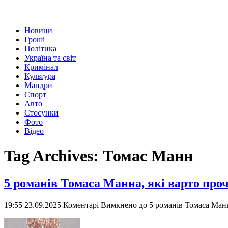
Новини
Гроші
Політика
Україна та світ
Кримінал
Культура
Мандри
Спорт
Авто
Стосунки
Фото
Відео
Tag Archives:
Томас Манн
5 романів Томаса Манна, які варто про
19:55 23.09.2025
Коментарі Вимкнено
до 5 романів Томаса Манн