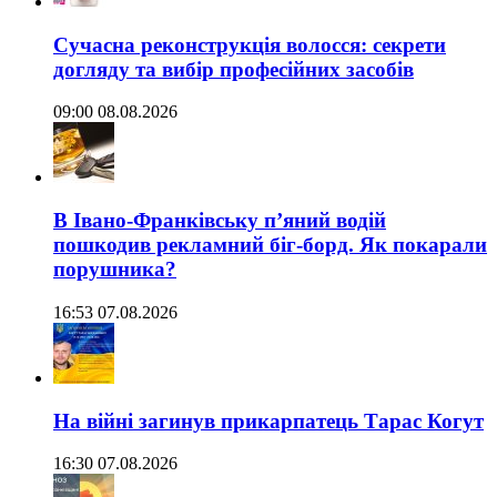
Сучасна реконструкція волосся: секрети
догляду та вибір професійних засобів
09:00 08.08.2026
В Івано-Франківську п’яний водій
пошкодив рекламний біг-борд. Як покарали
порушника?
16:53 07.08.2026
На війні загинув прикарпатець Тарас Когут
16:30 07.08.2026