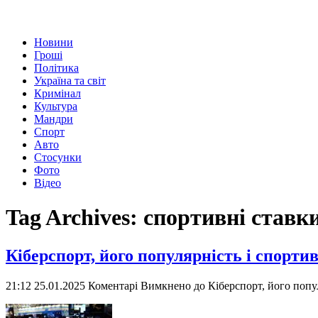
Новини
Гроші
Політика
Україна та світ
Кримінал
Культура
Мандри
Спорт
Авто
Стосунки
Фото
Відео
Tag Archives:
спортивні ставк
Кіберспорт, його популярність і спорти
21:12 25.01.2025
Коментарі Вимкнено
до Кіберспорт, його попул