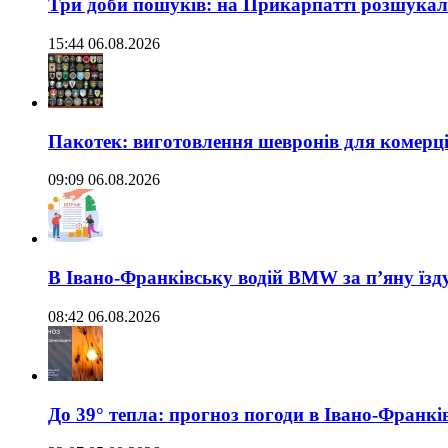
Три доби пошуків: на Прикарпатті розшукали 
15:44 06.08.2026
Пакотек: виготовлення шевронів для комерц
09:09 06.08.2026
В Івано-Франківську водій BMW за п’яну їз
08:42 06.08.2026
До 39° тепла: прогноз погоди в Івано-Франкі