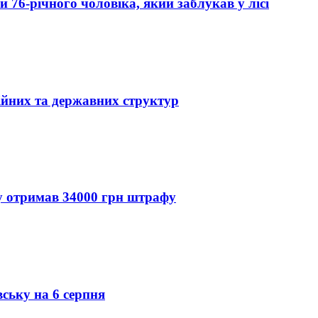
76-річного чоловіка, який заблукав у лісі
ійних та державних структур
ду отримав 34000 грн штрафу
вську на 6 серпня