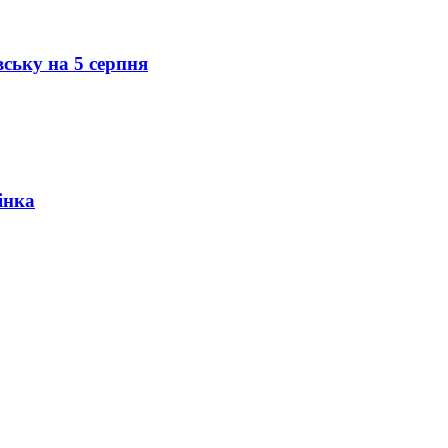
вську на 5 серпня
інка