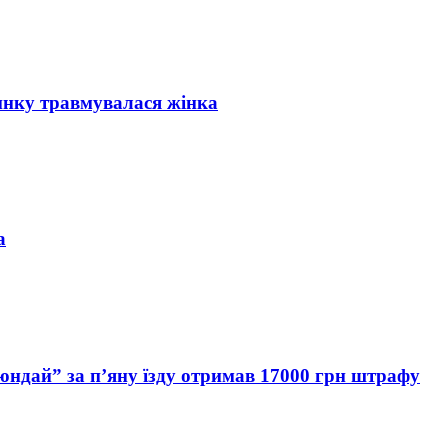
инку травмувалася жінка
а
Хюндай” за п’яну їзду отримав 17000 грн штрафу