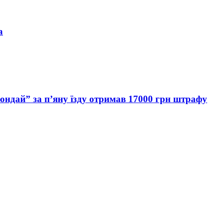
а
Хюндай” за п’яну їзду отримав 17000 грн штрафу