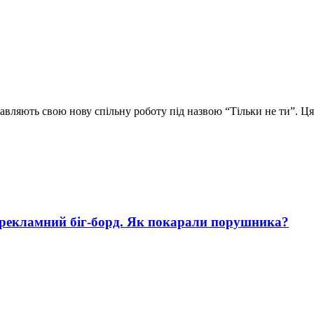
вляють свою нову спільну роботу під назвою “Тільки не ти”. Ця 
 рекламний біг-борд. Як покарали порушника?