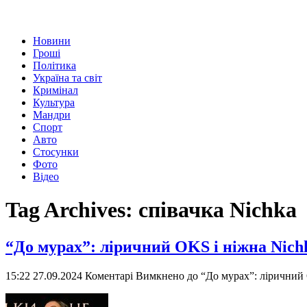
Новини
Гроші
Політика
Україна та світ
Кримінал
Культура
Мандри
Спорт
Авто
Стосунки
Фото
Відео
Tag Archives:
співачка Nichka
“До мурах”: ліричний OKS і ніжна Nich
15:22 27.09.2024
Коментарі Вимкнено
до “До мурах”: ліричний 