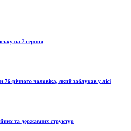
вську на 7 серпня
76-річного чоловіка, який заблукав у лісі
ійних та державних структур