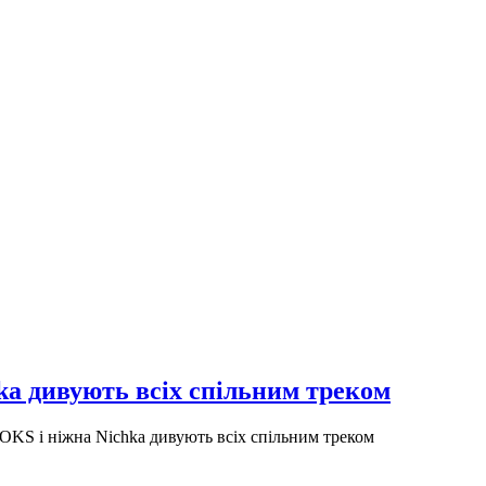
ka дивують всіх спільним треком
OKS і ніжна Nichka дивують всіх спільним треком