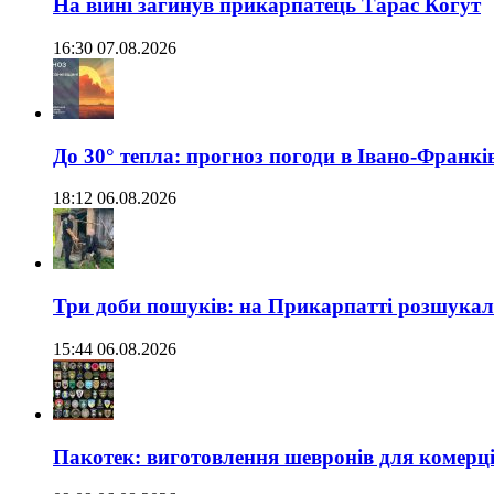
На війні загинув прикарпатець Тарас Когут
16:30 07.08.2026
До 30° тепла: прогноз погоди в Івано-Франкі
18:12 06.08.2026
Три доби пошуків: на Прикарпатті розшукали 
15:44 06.08.2026
Пакотек: виготовлення шевронів для комерц