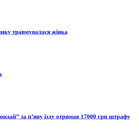
инку травмувалася жінка
а
Хюндай” за п’яну їзду отримав 17000 грн штрафу