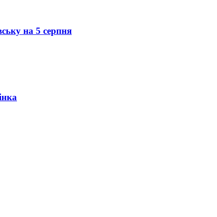
вську на 5 серпня
інка