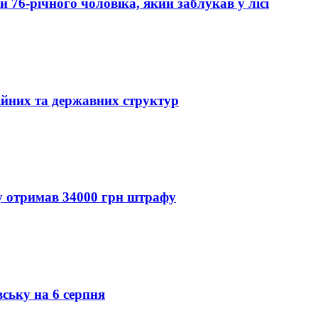
76-річного чоловіка, який заблукав у лісі
ійних та державних структур
ду отримав 34000 грн штрафу
вську на 6 серпня