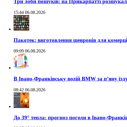
Три доби пошуків: на Прикарпатті розшукали 
15:44 06.08.2026
Пакотек: виготовлення шевронів для комерц
09:09 06.08.2026
В Івано-Франківську водій BMW за п’яну їз
08:42 06.08.2026
До 39° тепла: прогноз погоди в Івано-Франкі