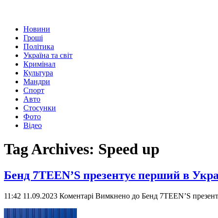
Новини
Гроші
Політика
Україна та світ
Кримінал
Культура
Мандри
Спорт
Авто
Стосунки
Фото
Відео
Tag Archives:
Speed up
Бенд 7TEEN’S презентує перший в Украї
11:42 11.09.2023
Коментарі Вимкнено
до Бенд 7TEEN’S презенту