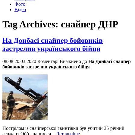
Фото
Відео
Tag Archives:
снайпер ДНР
На Донбасі снайпер бойовиків
застрелив українського бійця
08:08 20.03.2020
Коментарі Вимкнено
до
На Донбасі снайпер
бойовиків застрелив українського бійця
Пострілом із снайперської гвинтівки був убитий 35-річний
сержант Об’єднаних сил.
Детальніше