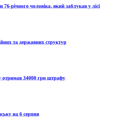
76-річного чоловіка, який заблукав у лісі
ійних та державних структур
ду отримав 34000 грн штрафу
вську на 6 серпня