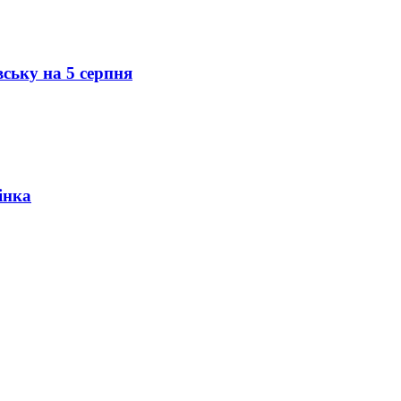
вську на 5 серпня
інка