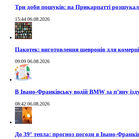
Три доби пошуків: на Прикарпатті розшукали 
15:44 06.08.2026
Пакотек: виготовлення шевронів для комерц
09:09 06.08.2026
В Івано-Франківську водій BMW за п’яну їз
08:42 06.08.2026
До 39° тепла: прогноз погоди в Івано-Франкі