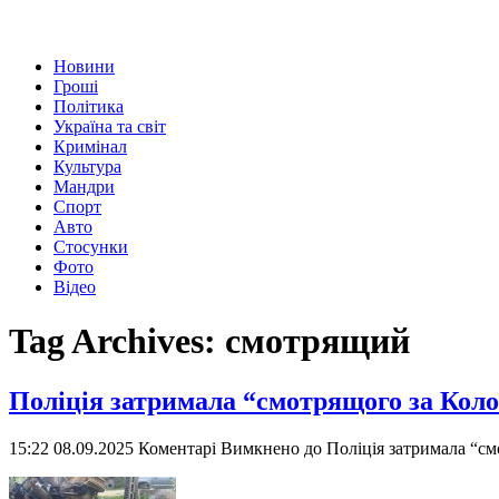
Новини
Гроші
Політика
Україна та світ
Кримінал
Культура
Мандри
Спорт
Авто
Стосунки
Фото
Відео
Tag Archives:
смотрящий
Поліція затримала “смотрящого за Коло
15:22 08.09.2025
Коментарі Вимкнено
до Поліція затримала “см