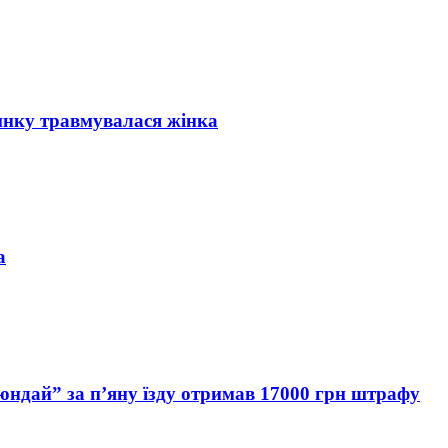
инку травмувалася жінка
а
Хюндай” за п’яну їзду отримав 17000 грн штрафу