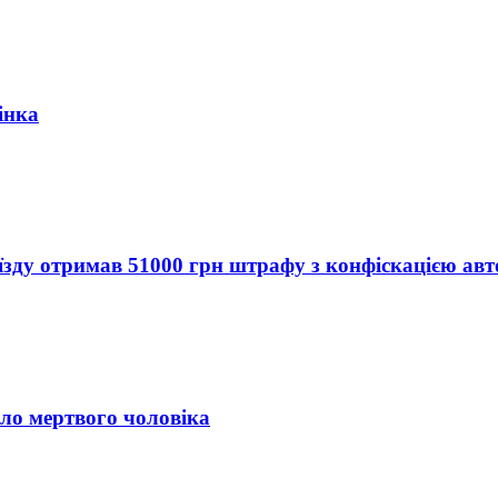
інка
їзду отримав 51000 грн штрафу з конфіскацією авт
іло мертвого чоловіка