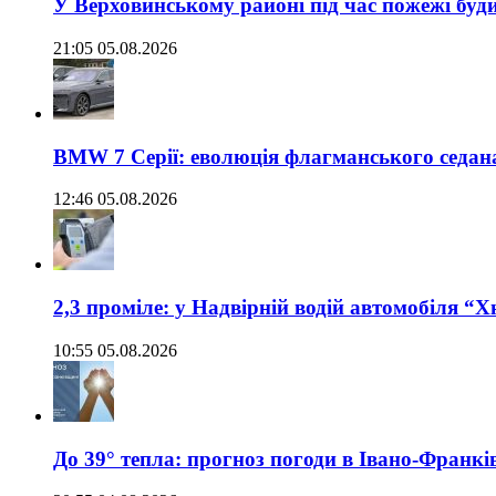
У Верховинському районі під час пожежі буд
21:05 05.08.2026
BMW 7 Серії: еволюція флагманського седан
12:46 05.08.2026
2,3 проміле: у Надвірній водій автомобіля “
10:55 05.08.2026
До 39° тепла: прогноз погоди в Івано-Франкі