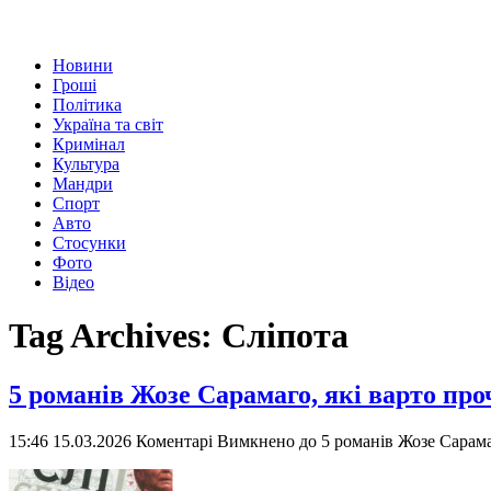
Новини
Гроші
Політика
Україна та світ
Кримінал
Культура
Мандри
Спорт
Авто
Стосунки
Фото
Відео
Tag Archives:
Сліпота
5 романів Жозе Сарамаго, які варто пр
15:46 15.03.2026
Коментарі Вимкнено
до 5 романів Жозе Сарама