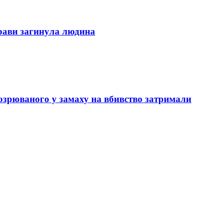
трави загинула людина
озрюваного у замаху на вбивство затримали