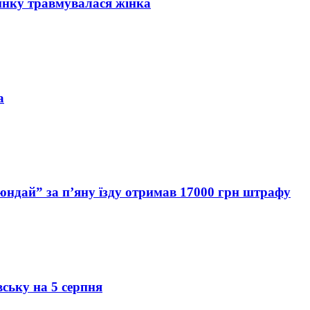
инку травмувалася жінка
а
Хюндай” за п’яну їзду отримав 17000 грн штрафу
вську на 5 серпня