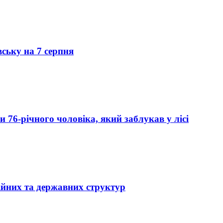
вську на 7 серпня
76-річного чоловіка, який заблукав у лісі
ійних та державних структур