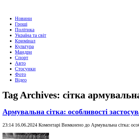
Новини
Гроші
Політика
Україна та світ
Кримінал
Культура
Мандри
Спорт
Авто
Стосунки
Фото
Відео
Tag Archives:
сітка армувальн
Армувальна сітка: особливості застосув
23:14 16.06.2024
Коментарі Вимкнено
до Армувальна сітка: осо