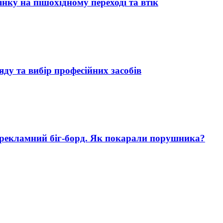
нку на пішохідному переході та втік
яду та вибір професійних засобів
 рекламний біг-борд. Як покарали порушника?