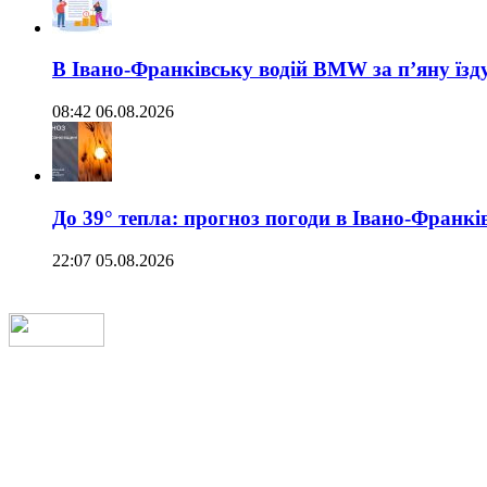
В Івано-Франківську водій BMW за п’яну їз
08:42 06.08.2026
До 39° тепла: прогноз погоди в Івано-Франкі
22:07 05.08.2026