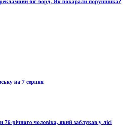
 рекламний біг-борд. Як покарали порушника?
вську на 7 серпня
76-річного чоловіка, який заблукав у лісі