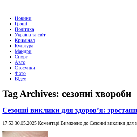
Новини
Гроші
Політика
Україна та світ
Кримінал
Культура
Мандри
Спорт
Авто
Стосунки
Фото
Відео
Tag Archives:
сезонні хвороби
Сезонні виклики для здоров’я: зростан
17:53 30.05.2025
Коментарі Вимкнено
до Сезонні виклики для з