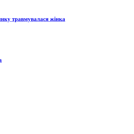
инку травмувалася жінка
а