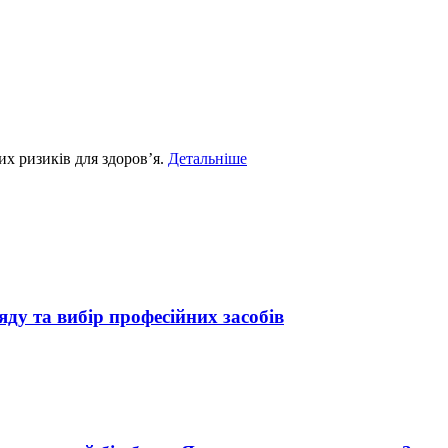
их ризиків для здоров’я.
Детальніше
яду та вибір професійних засобів