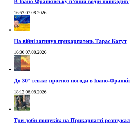
В Івано-Франківську п’яний водій пошкодив
16:53 07.08.2026
На війні загинув прикарпатець Тарас Когут
16:30 07.08.2026
До 30° тепла: прогноз погоди в Івано-Франкі
18:12 06.08.2026
Три доби пошуків: на Прикарпатті розшукали 