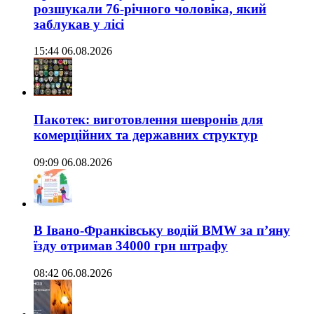
розшукали 76-річного чоловіка, який
заблукав у лісі
15:44 06.08.2026
Пакотек: виготовлення шевронів для
комерційних та державних структур
09:09 06.08.2026
В Івано-Франківську водій BMW за п’яну
їзду отримав 34000 грн штрафу
08:42 06.08.2026