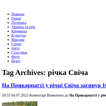
Новини
Гроші
Політика
Україна та світ
Кримінал
Культура
Мандри
Спорт
Авто
Стосунки
Фото
Відео
Tag Archives:
річка Свіча
На Прикарпатті у річці Свіча загинув 
18:55 04.07.2023
Коментарі Вимкнено
до
На Прикарпатті у річ