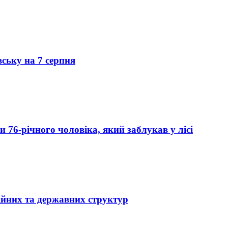
вську на 7 серпня
76-річного чоловіка, який заблукав у лісі
ійних та державних структур