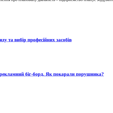
яду та вибір професійних засобів
 рекламний біг-борд. Як покарали порушника?