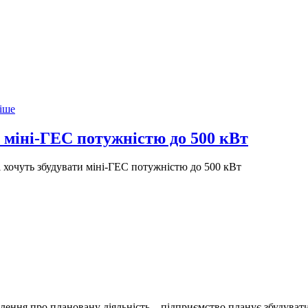
іше
 міні-ГЕС потужністю до 500 кВт
 хочуть збудувати міні-ГЕС потужністю до 500 кВт
ення про плановану діяльність – підприємство планує збудуват