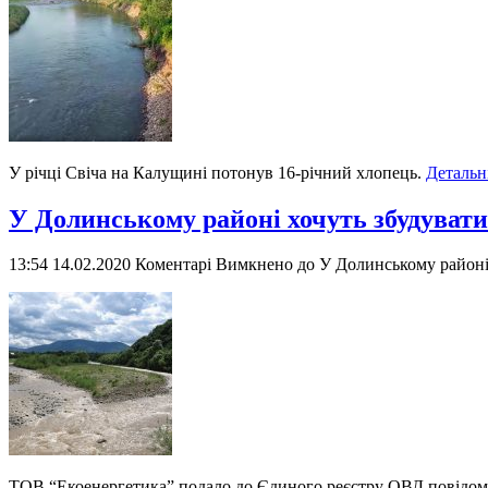
У річці Свіча на Калущині потонув 16-річний хлопець.
Детальн
У Долинському районі хочуть збудувати
13:54 14.02.2020
Коментарі Вимкнено
до У Долинському районі
ТОВ “Екоенергетика” подало до Єдиного реєстру ОВД повідомл