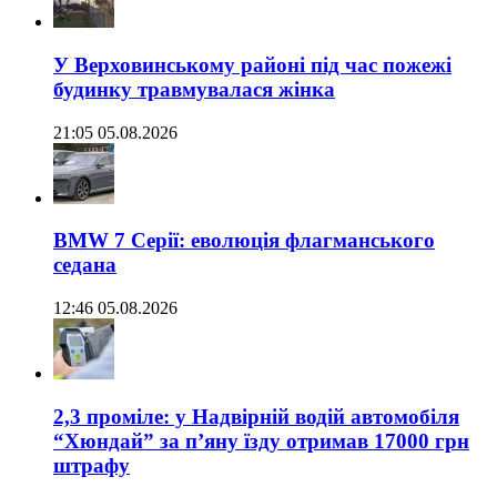
У Верховинському районі під час пожежі
будинку травмувалася жінка
21:05 05.08.2026
BMW 7 Серії: еволюція флагманського
седана
12:46 05.08.2026
2,3 проміле: у Надвірній водій автомобіля
“Хюндай” за п’яну їзду отримав 17000 грн
штрафу