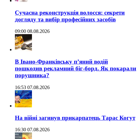
Сучасна реконструкція волосся: секрети
догляду та вибір професійних засобів
09:00 08.08.2026
В Івано-Франківську п’яний водій
пошкодив рекламний біг-борд. Як покарали
порушника?
16:53 07.08.2026
На війні загинув прикарпатець Тарас Когут
16:30 07.08.2026