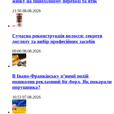
жінку на пішохідному переході та втік
21:56 08.08.2026
Сучасна реконструкція волосся: секрети
догляду та вибір професійних засобів
09:00 08.08.2026
В Івано-Франківську п’яний водій
пошкодив рекламний біг-борд. Як покарали
порушника?
16:53 07.08.2026