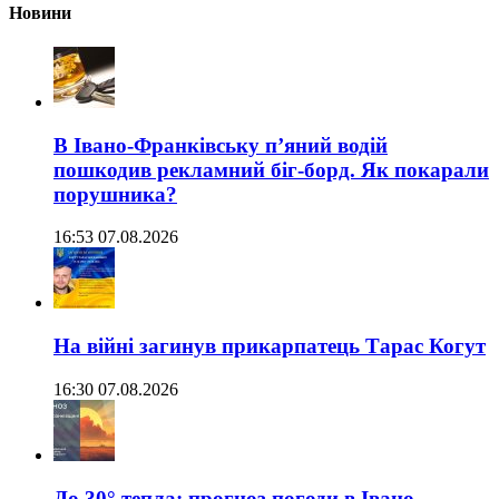
Новини
В Івано-Франківську п’яний водій
пошкодив рекламний біг-борд. Як покарали
порушника?
16:53 07.08.2026
На війні загинув прикарпатець Тарас Когут
16:30 07.08.2026
До 30° тепла: прогноз погоди в Івано-