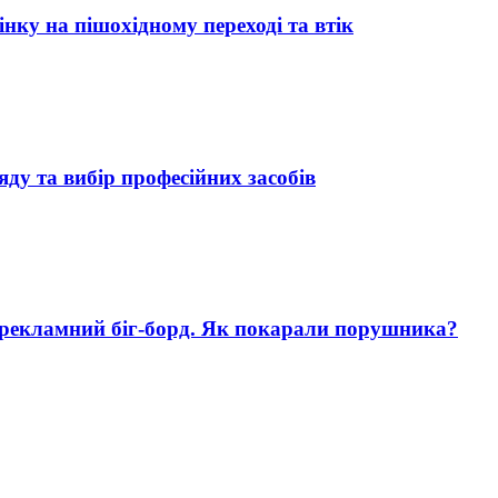
нку на пішохідному переході та втік
яду та вибір професійних засобів
 рекламний біг-борд. Як покарали порушника?