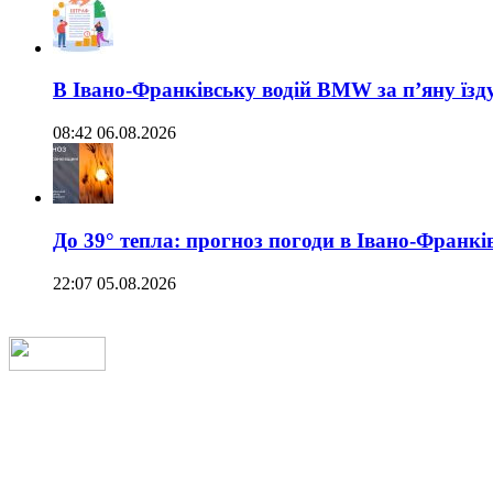
В Івано-Франківську водій BMW за п’яну їз
08:42 06.08.2026
До 39° тепла: прогноз погоди в Івано-Франкі
22:07 05.08.2026