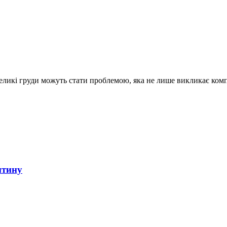
великі груди можуть стати проблемою, яка не лише викликає ком
итину