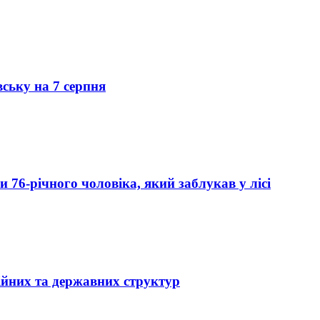
вську на 7 серпня
76-річного чоловіка, який заблукав у лісі
ійних та державних структур