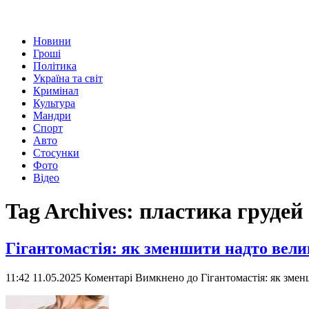
Новини
Гроші
Політика
Україна та світ
Кримінал
Культура
Мандри
Спорт
Авто
Стосунки
Фото
Відео
Tag Archives:
пластика грудей
Гігантомастія: як зменшити надто вели
11:42 11.05.2025
Коментарі Вимкнено
до Гігантомастія: як змен